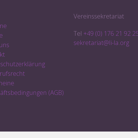
e
Vereinssekretariat
ne
Tel
+49 (0) 176 21 92 2
e
sekretariat@li-la.org
uns
kt
schutzerklärung
rufsrecht
meine
äftsbedingungen (AGB)