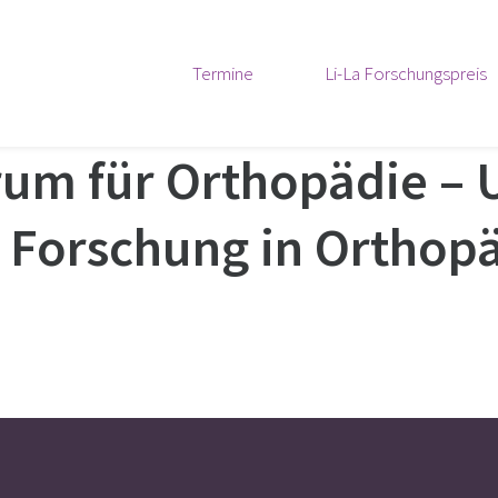
Termine
Li-La Forschungspreis
m für Orthopädie – U
ve Forschung in Orthop