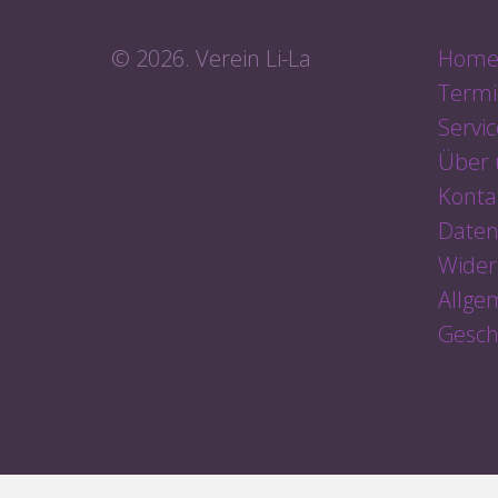
© 2026. Verein Li-La
Hom
Termi
Servic
Über 
Konta
Daten
Wider
Allge
Gesch