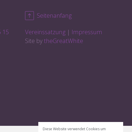
Seitenanfang
5 15
Vereinssatzung
Impressum
Site by
theGreatWhite
Diese Website verwendet Cookies um