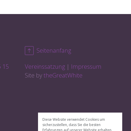
Seitenanfang
5 15
Vereinssatzung
Impressum
Site by
theGreatWhite
Diese Website verwendet Cookies um
sicherzustellen, dass Sie die besten
Erfahrungen auf unserer Website erhalten.