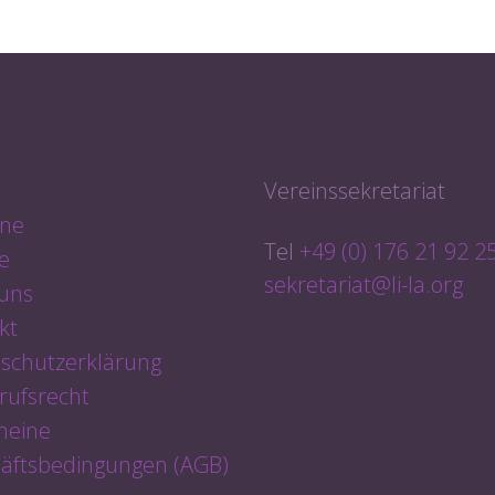
e
Vereinssekretariat
ne
Tel
+49 (0) 176 21 92 2
e
sekretariat@li-la.org
uns
kt
schutzerklärung
rufsrecht
meine
äftsbedingungen (AGB)