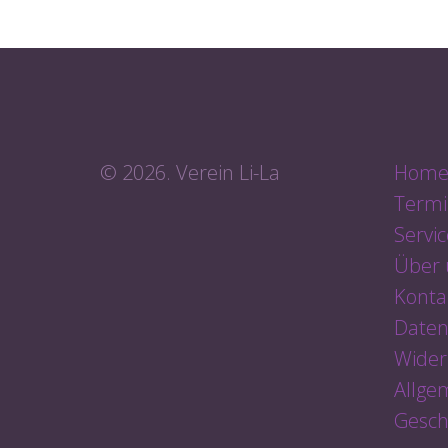
© 2026. Verein Li-La
Hom
Termi
Servic
Über 
Konta
Daten
Wider
Allge
Gesch