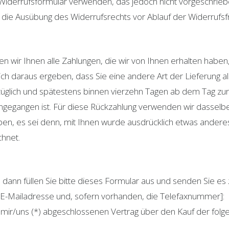
iderrufsformular verwenden, das jedoch nicht vorgeschrieben
er die Ausübung des Widerrufsrechts vor Ablauf der Widerrufsf
 wir Ihnen alle Zahlungen, die wir von Ihnen erhalten haben, 
ch daraus ergeben, dass Sie eine andere Art der Lieferung al
züglich und spätestens binnen vierzehn Tagen ab dem Tag zur
ingegangen ist. Für diese Rückzahlung verwenden wir dasselbe
ben, es sei denn, mit Ihnen wurde ausdrücklich etwas anderes
hnet.
dann füllen Sie bitte dieses Formular aus und senden Sie es 
, E-Mailadresse und, sofern vorhanden, die Telefaxnummer]:
on mir/uns (*) abgeschlossenen Vertrag über den Kauf der fol